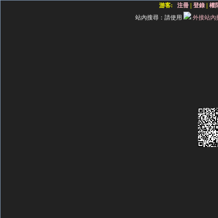
游客:
注冊
|
登錄
|
權
站內搜尋：
請使用
外接站內