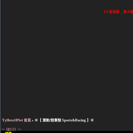
YY是我家，努力
YyHero18Net 首頁
» ※【 運動/競賽類 Sports&Racing 】※
<<
[1]
[2]
>>