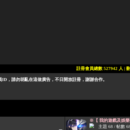
註冊會員總數 527942 人 | 刪
會員ID，請勿胡亂在這做廣告，不日開放註冊，謝謝合作。
※【 我的遊戲及娛樂 My 
主題 68 / 帖數 6