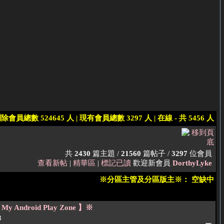
除會員總數 524645 人 | 現有會員總數 3297 人 | 在線 - 共 5456 人
共
2430
篇主題 /
21560
篇帖子 /
3297
位會員
查看新帖
|
精華區
|
標記已讀
歡迎新會員
DorthyLyke
※分區主管及分區版主※： 空缺中
Android Play Zone 】※
8