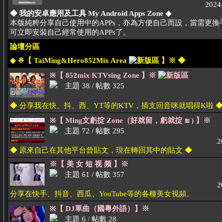
2024
◆ 我的安卓應用及工具 My Android Apps Zone ◆
本版純粹分享自己使用中的APPs，亦為方便自己而設，當需更
可立即安裝自己經常使用的APPs了。
論壇分區
◆ ※【 TaiMing&Hero852Mix Area
】※ ◆
※【 852mix KTVsing Zone 】※
主題 38 / 帖數 325
◆ 分享我在快、抖、西、YT等的KTV，插支回音咪就唱得K啦 
※【 Ming文虧掟 Zone（好就留，虧就掟
) 】※
主題 72 / 帖數 295
2
◆ 原來自己在其他平台曾貼文，現在轉回其中的貼文 ◆
※【 美 女 短 视 频 】※
主題 61 / 帖數 357
2
分享在快手、抖音、西瓜、YouTube等的各種美女視頻。
※【 DJ單曲（國粵外語）】※
主題 6 / 帖數 28