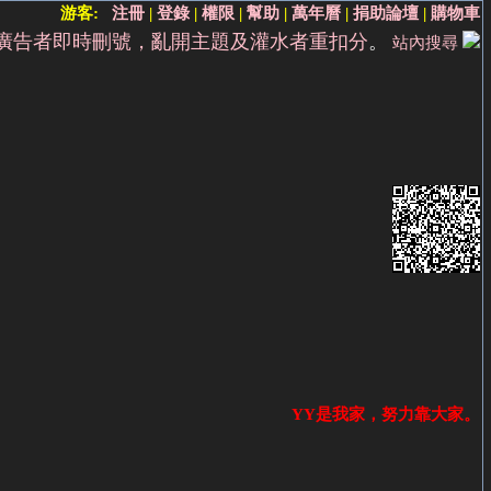
游客:
注冊
|
登錄
|
權限
|
幫助
|
萬年曆
|
捐助論壇
|
購物車
廣告者即時刪號，亂開主題及灌水者重扣分
。
站內搜尋
YY是我家，努力靠大家。