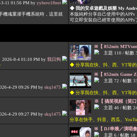
-3-11 01:56 PM by
yyhero18net
◆ 我的安卓遊戲及娛樂 My Android 
換手機彧重灌手機系統時，這里就
本版純粹分享自己使用中的APP
可立即安裝自己經常使用的APPs
※【 852mix MTVson
主題 110 / 帖數 3
2026-8-4 01:10 PM by
我日狗
◆ 分享我在快、抖、西、YT等的歌曲小
◆
※【 852mix Game Z
主題 72 / 帖數 3
026-4-29 09:26 PM by
skq1475
◆ 分享我在快、抖、西、YT等的遊戲視
※【 搞笑視頻（笑口常
主題 46 / 帖數 2
026-4-29 09:27 PM by
skq1475
分享在快手、抖音、西瓜、YouT
※【 DJ串燒／演唱
主題 6 / 帖數 18