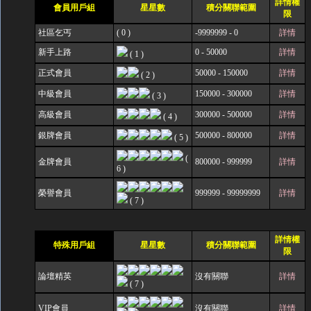
詳情權
會員用戶組
星星數
積分關聯範圍
限
社區乞丐
( 0 )
-9999999 - 0
詳情
新手上路
0 - 50000
詳情
( 1 )
正式會員
50000 - 150000
詳情
( 2 )
中級會員
150000 - 300000
詳情
( 3 )
高級會員
300000 - 500000
詳情
( 4 )
銀牌會員
500000 - 800000
詳情
( 5 )
(
金牌會員
800000 - 999999
詳情
6 )
榮譽會員
999999 - 99999999
詳情
( 7 )
詳情權
特殊用戶組
星星數
積分關聯範圍
限
論壇精英
沒有關聯
詳情
( 7 )
VIP會員
沒有關聯
詳情