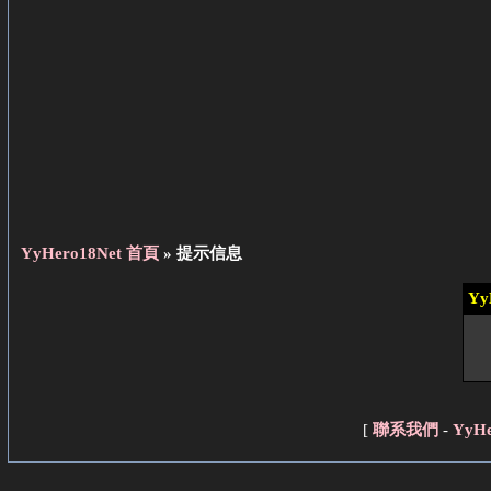
YyHero18Net 首頁
» 提示信息
Yy
[
聯系我們
-
YyH