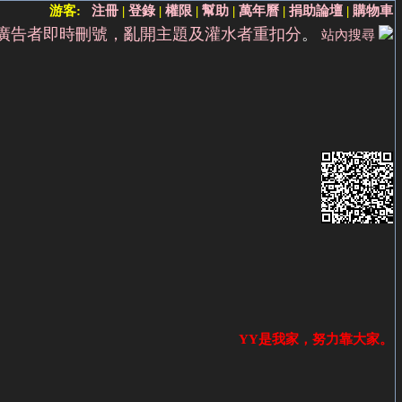
游客:
注冊
|
登錄
|
權限
|
幫助
|
萬年曆
|
捐助論壇
|
購物車
廣告者即時刪號，亂開主題及灌水者重扣分
。
站內搜尋
YY是我家，努力靠大家。