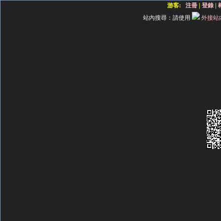
游客:
注冊
|
登錄
|
站內搜尋：
請使用
外接站