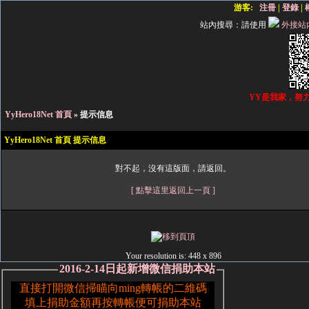
游客:
注冊
|
登錄
|
站內搜尋：
請使用
外接站
YY是我家，努
YyHero18Net 首頁
» 提示信息
YyHero18Net 首頁 提示信息
對不起，沒有這版面，請返回。
[ 點擊這里返回上一頁 ]
Your resolution is:
448 x 896
2016-2-14日起新增微信捐助本站