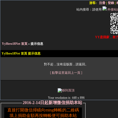
游客:
注冊
|
登錄
|
站內搜尋：
請使用
外接站
YY是我家，努
YyHero18Net 首頁
» 提示信息
YyHero18Net 首頁 提示信息
對不起，沒有這版面，請返回。
[ 點擊這里返回上一頁 ]
Your resolution is:
448 x 896
2016-2-14日起新增微信捐助本站