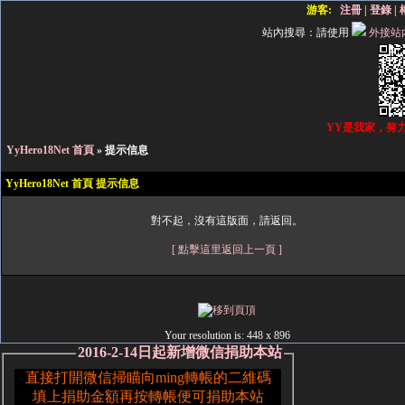
游客:
注冊
|
登錄
|
站內搜尋：
請使用
外接站
YY是我家，努
YyHero18Net 首頁
» 提示信息
YyHero18Net 首頁 提示信息
對不起，沒有這版面，請返回。
[ 點擊這里返回上一頁 ]
Your resolution is:
448 x 896
2016-2-14日起新增微信捐助本站