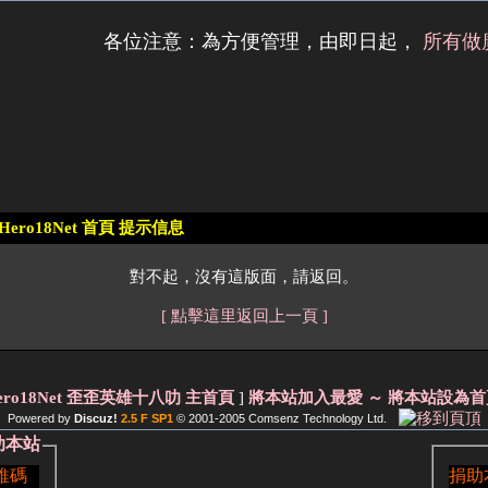
各位注意：為方便管理，由即日起，
所有做
Hero18Net 首頁 提示信息
對不起，沒有這版面，請返回。
[ 點擊這里返回上一頁 ]
ero18Net 歪歪英雄十八叻 主首頁
]
將本站加入最愛
～ 將本站設為首
Powered by
Discuz!
2.5 F SP1
© 2001-2005
Comsenz Technology Ltd.
捐助本站