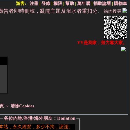
游客:
注冊
|
登錄
|
權限
|
幫助
|
萬年曆
|
捐助論壇
|
購物車
廣告者即時刪號，亂開主題及灌水者重扣分
。
站內搜尋
YY是我家，努力靠大家。
頁 ～
清除Cookies
各位內地/香港/海外朋友：Donation