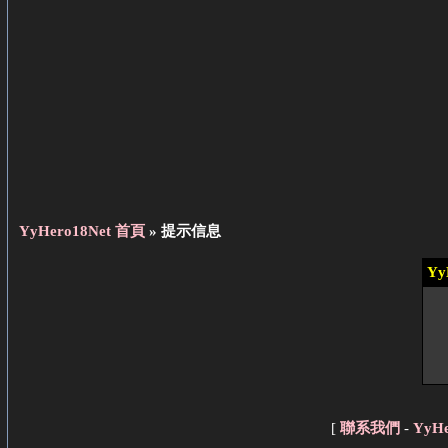
YyHero18Net 首頁
» 提示信息
Yy
[
聯系我們
-
YyH