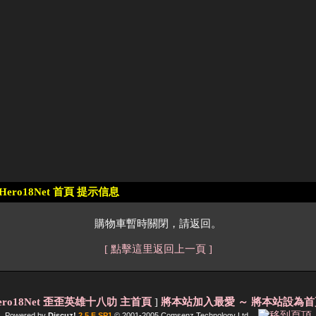
Hero18Net 首頁 提示信息
購物車暫時關閉，請返回。
[ 點擊這里返回上一頁 ]
ero18Net 歪歪英雄十八叻 主首頁
]
將本站加入最愛
～ 將本站設為首
Powered by
Discuz!
2.5 F SP1
© 2001-2005
Comsenz Technology Ltd.