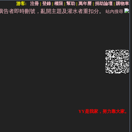
游客:
注冊
|
登錄
|
權限
|
幫助
|
萬年曆
|
捐助論壇
|
購物車
廣告者即時刪號，亂開主題及灌水者重扣分
。
站內搜尋
YY是我家，努力靠大家。